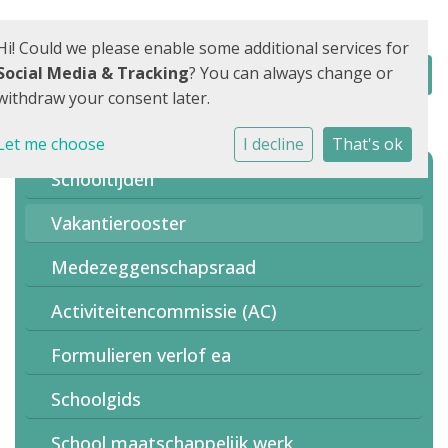
Hi! Could we please enable some additional services for
Social Media & Tracking
? You can always change or
withdraw your consent later.
Let me choose
I decline
That's ok
Schooltijden
Vakantierooster
Medezeggenschapsraad
Activiteitencommissie (AC)
Formulieren verlof ea
Schoolgids
School maatschappelijk werk